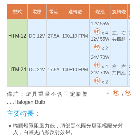
菱
型式
電壓
電流
迴轉數
燈泡
旋轉燈
反
12V 55W
x 4
左、右
左
HTM-12
DC 12V
27.5A
100±10 FPM
12V 55W
共四組
共
x 2
24V 70W
x 4
左、右
左
HTM-24
DC 24V
17.5A
100±10 FPM
24V 70W
共四組
共
x 2
備註：燈具重量不含固定腳架 *
/
.....Halogen Bulb
主要特長：
橢圓燈罩阻風力低，頂部黑色隔光層阻檔陽光射
入，白晝更凸顯反射效果。