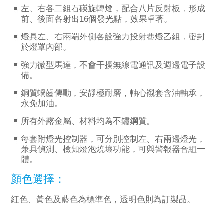
左、右各二組石碤旋轉燈，配合八片反射板，形成
前、後面各射出16個發光點，效果卓著。
燈具左、右兩端外側各設強力投射巷燈乙組，密封
於燈罩內部。
強力微型馬達，不會干擾無線電通訊及週邊電子設
備。
銅質蝸齒傳動，安靜極耐磨，軸心襯套含油軸承，
永免加油。
所有外露金屬、材料均為不鏽鋼質。
每套附燈光控制器，可分別控制左、右兩邊燈光，
兼具偵測、檢知燈泡燒壞功能，可與警報器合組一
體。
顏色選擇：
紅色、黃色及藍色為標準色，透明色則為訂製品。